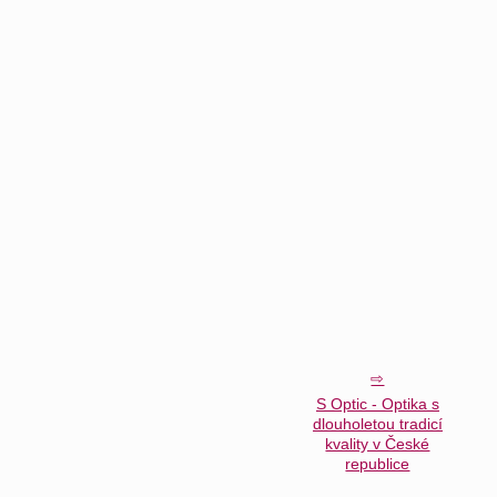
S Optic - Optika s
dlouholetou tradicí
kvality v České
republice