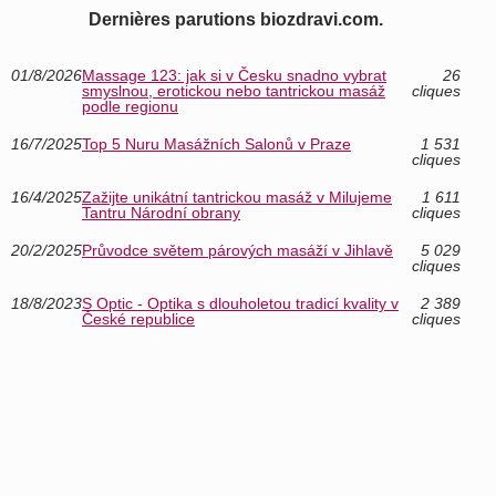
Dernières parutions biozdravi.com.
01/8/2026
Massage 123: jak si v Česku snadno vybrat
26
smyslnou, erotickou nebo tantrickou masáž
cliques
podle regionu
16/7/2025
Top 5 Nuru Masážních Salonů v Praze
1 531
cliques
16/4/2025
Zažijte unikátní tantrickou masáž v Milujeme
1 611
Tantru Národní obrany
cliques
20/2/2025
Průvodce světem párových masáží v Jihlavě
5 029
cliques
18/8/2023
S Optic - Optika s dlouholetou tradicí kvality v
2 389
České republice
cliques