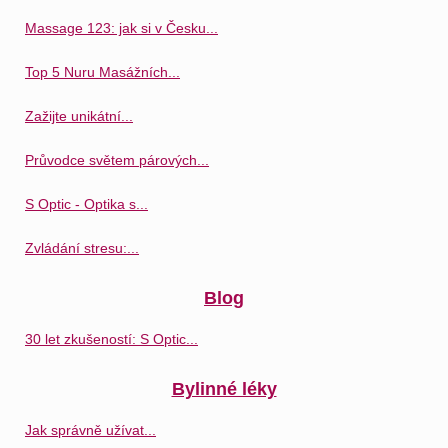
Massage 123: jak si v Česku...
Top 5 Nuru Masážních...
Zažijte unikátní...
Průvodce světem párových...
S Optic - Optika s...
Zvládání stresu:...
Blog
30 let zkušeností: S Optic...
Bylinné léky
Jak správně užívat...