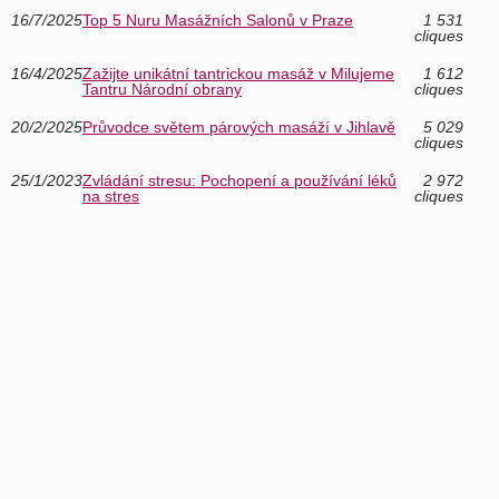
16/7/2025
Top 5 Nuru Masážních Salonů v Praze
1 531
cliques
16/4/2025
Zažijte unikátní tantrickou masáž v Milujeme
1 612
Tantru Národní obrany
cliques
20/2/2025
Průvodce světem párových masáží v Jihlavě
5 029
cliques
25/1/2023
Zvládání stresu: Pochopení a používání léků
2 972
na stres
cliques