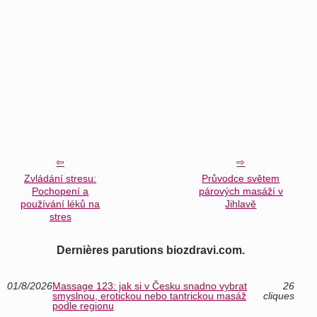
Zvládání stresu:
Průvodce světem
Pochopení a
párových masáží v
používání léků na
Jihlavě
stres
Dernières parutions biozdravi.com.
01/8/2026
Massage 123: jak si v Česku snadno vybrat
26
smyslnou, erotickou nebo tantrickou masáž
cliques
podle regionu