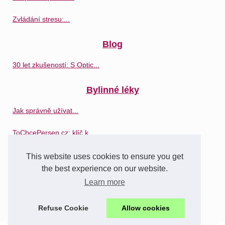
Zvládání stresu:...
Blog
30 let zkušeností: S Optic...
Bylinné léky
Jak správně užívat...
ToChcePersen.cz: klíč k...
Síla bylinné medicíny:...
This website uses cookies to ensure you get
the best experience on our website.
Léky
Learn more
Lekárna Na Katerině:...
Refuse Cookie
Allow cookies