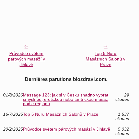
Průvodce světem
Top 5 Nuru
párových masáží v
Masážních Salonů v
Jihlavě
Praze
Dernières parutions biozdravi.com.
01/8/2026
Massage 123: jak si v Česku snadno vybrat
29
smyslnou, erotickou nebo tantrickou masáž
cliques
podle regionu
16/7/2025
Top 5 Nuru Masážních Salonů v Praze
1 537
cliques
20/2/2025
Průvodce světem párových masáží v Jihlavě
5 032
cliques