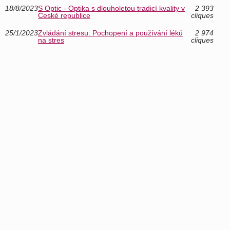
18/8/2023
S Optic - Optika s dlouholetou tradicí kvality v
2 393
České republice
cliques
25/1/2023
Zvládání stresu: Pochopení a používání léků
2 974
na stres
cliques