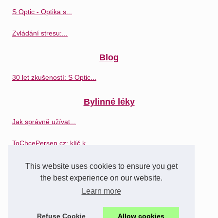
S Optic - Optika s...
Zvládání stresu:...
Blog
30 let zkušeností: S Optic...
Bylinné léky
Jak správně užívat...
ToChcePersen.cz: klíč k...
Síla bylinné medicíny:...
This website uses cookies to ensure you get
the best experience on our website.
Léky
Learn more
Lekárna Na Katerině:...
Refuse Cookie
Allow cookies