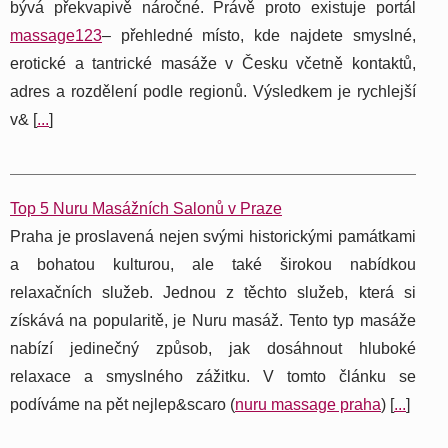
bývá překvapivě náročné. Právě proto existuje portál
massage123
– přehledné místo, kde najdete smyslné,
erotické a tantrické masáže v Česku včetně kontaktů,
adres a rozdělení podle regionů. Výsledkem je rychlejší
v& [
...
]
Top 5 Nuru Masážních Salonů v Praze
Praha je proslavená nejen svými historickými památkami
a bohatou kulturou, ale také širokou nabídkou
relaxačních služeb. Jednou z těchto služeb, která si
získává na popularitě, je Nuru masáž. Tento typ masáže
nabízí jedinečný způsob, jak dosáhnout hluboké
relaxace a smyslného zážitku. V tomto článku se
podíváme na pět nejlep&scaro (
nuru massage praha
) [
...
]