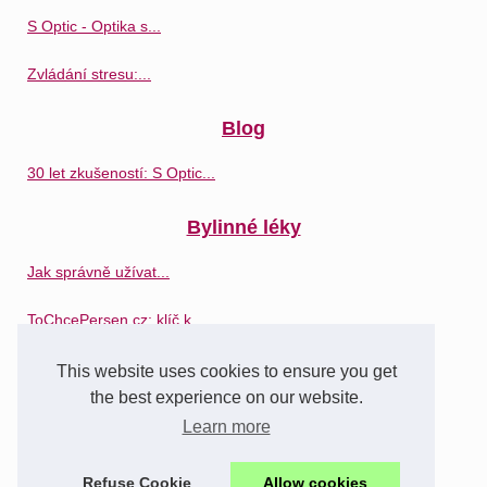
S Optic - Optika s...
Zvládání stresu:...
Blog
30 let zkušeností: S Optic...
Bylinné léky
Jak správně užívat...
ToChcePersen.cz: klíč k...
Síla bylinné medicíny:...
This website uses cookies to ensure you get
the best experience on our website.
Léky
Learn more
Lekárna Na Katerině:...
Refuse Cookie
Allow cookies